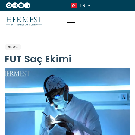
TR
IT
PUBLISHED
IN:
BLOG
FUT Saç Ekimi