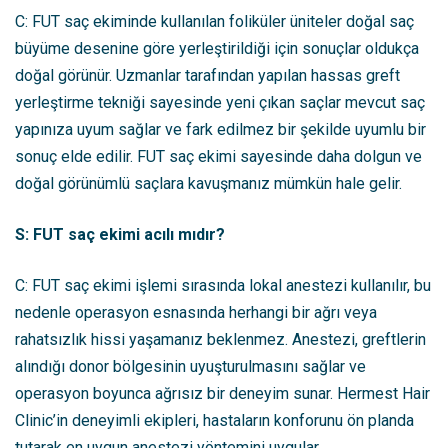
C: FUT saç ekiminde kullanılan foliküler üniteler doğal saç
büyüme desenine göre yerleştirildiği için sonuçlar oldukça
doğal görünür. Uzmanlar tarafından yapılan hassas greft
yerleştirme tekniği sayesinde yeni çıkan saçlar mevcut saç
yapınıza uyum sağlar ve fark edilmez bir şekilde uyumlu bir
sonuç elde edilir. FUT saç ekimi sayesinde daha dolgun ve
doğal görünümlü saçlara kavuşmanız mümkün hale gelir.
S: FUT saç ekimi acılı mıdır?
C: FUT saç ekimi işlemi sırasında lokal anestezi kullanılır, bu
nedenle operasyon esnasında herhangi bir ağrı veya
rahatsızlık hissi yaşamanız beklenmez. Anestezi, greftlerin
alındığı donor bölgesinin uyuşturulmasını sağlar ve
operasyon boyunca ağrısız bir deneyim sunar. Hermest Hair
Clinic’in deneyimli ekipleri, hastaların konforunu ön planda
tutarak en uygun anestezi yöntemini uygular.