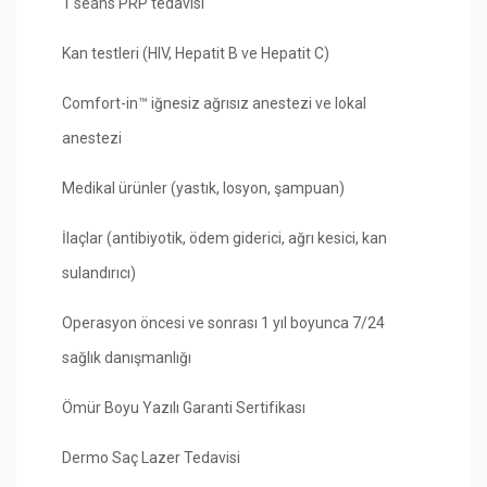
1 seans PRP tedavisi
Kan testleri (HIV, Hepatit B ve Hepatit C)
Comfort-in™ iğnesiz ağrısız anestezi ve lokal
anestezi
Medikal ürünler (yastık, losyon, şampuan)
İlaçlar (antibiyotik, ödem giderici, ağrı kesici, kan
sulandırıcı)
Operasyon öncesi ve sonrası 1 yıl boyunca 7/24
sağlık danışmanlığı
Ömür Boyu Yazılı Garanti Sertifikası
Dermo Saç Lazer Tedavisi