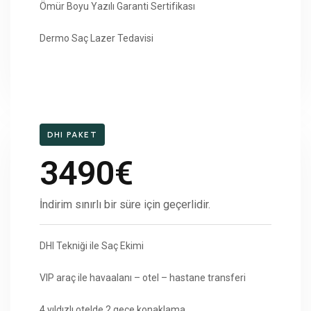
Ömür Boyu Yazılı Garanti Sertifikası
Dermo Saç Lazer Tedavisi
DHI PAKET
3490€
İndirim sınırlı bir süre için geçerlidir.
DHI Tekniği ile Saç Ekimi
VIP araç ile havaalanı – otel – hastane transferi
4 yıldızlı otelde 2 gece konaklama