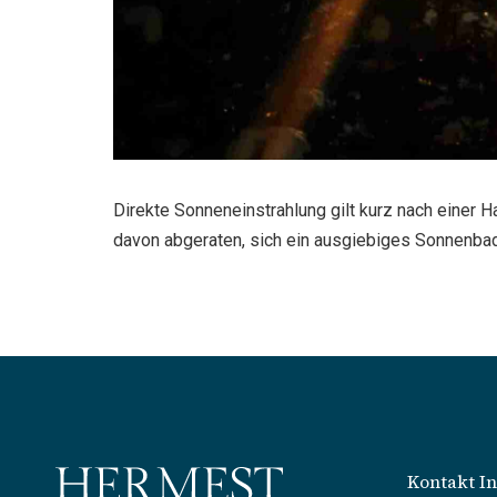
Direkte Sonneneinstrahlung gilt kurz nach einer H
davon abgeraten, sich ein ausgiebiges Sonnenba
Kontakt I