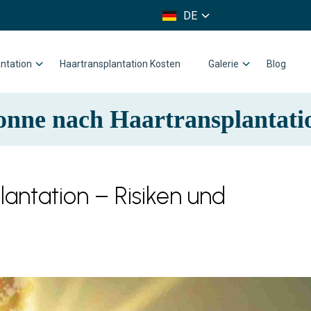
FR
DE
IT
ntation
Haartransplantation Kosten
Galerie
Blog
onne nach Haartransplantati
antation – Risiken und