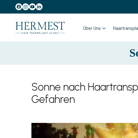
Über Uns
Haartranspla
S
Sonne nach Haartranspl
Gefahren