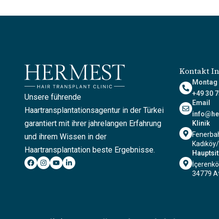
Kontakt I
Montag -
+49 30 
Unsere führende
Email
Haartransplantationsagentur in der Türkei
info@he
garantiert mit ihrer jahrelangen Erfahrung
Klinik
Fenerbah
und ihrem Wissen in der
Kadıköy/
Haartransplantation beste Ergebnisse.
Hauptsi
İçerenkö
34779 At