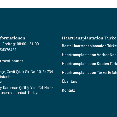
nformationen
Haartransplantation Türke
 Freitag: 08:00 - 21:00
Beste Haartransplantation Türke
754376422
Haartransplantation Vorher Nac
rmest.com.tr
Haartransplantation Kosten Türk
çe, Cavit Çıtak Sk. No: 10, 34734
Haartransplantation Türkei Erfa
İstanbul
Über Uns
tz
y, Karaman Çiftliği Yolu Cd. No:44,
Kontakt
aşehir/İstanbul, Türkiye