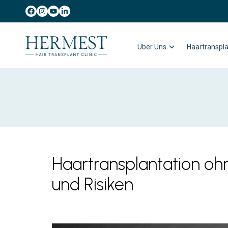
Über Uns
Haartranspla
Haartransplantation oh
und Risiken