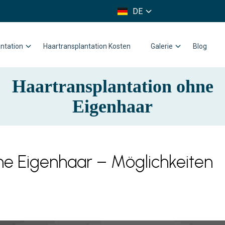
FR
DE
IT
ntation
Haartransplantation Kosten
Galerie
Blog
Haartransplantation ohne
Eigenhaar
ne Eigenhaar – Möglichkeiten