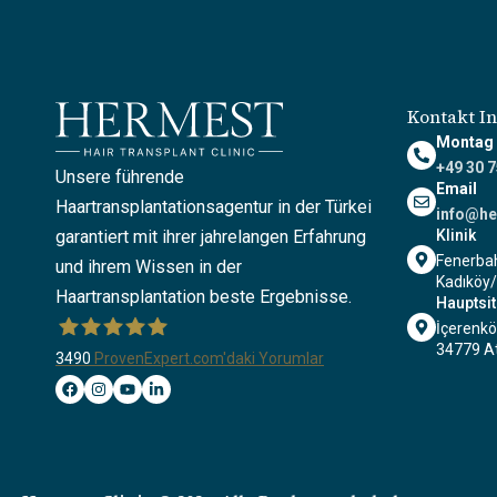
Kontakt I
Montag -
+49 30 
Unsere führende
Email
Haartransplantationsagentur in der Türkei
info@he
garantiert mit ihrer jahrelangen Erfahrung
Klinik
Fenerbah
und ihrem Wissen in der
Kadıköy/
Haartransplantation beste Ergebnisse.
Hauptsi
İçerenkö
34779 At
3490
ProvenExpert.com'daki Yorumlar
Hermest Hair Transplant Clinic