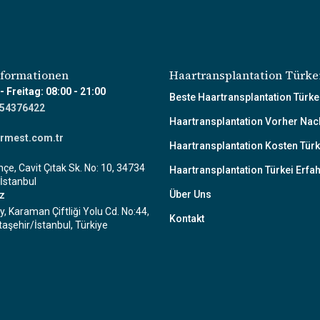
nformationen
Haartransplantation Türke
 Freitag: 08:00 - 21:00
Beste Haartransplantation Türke
754376422
Haartransplantation Vorher Nac
rmest.com.tr
Haartransplantation Kosten Türk
çe, Cavit Çıtak Sk. No: 10, 34734
Haartransplantation Türkei Erfa
İstanbul
Über Uns
tz
y, Karaman Çiftliği Yolu Cd. No:44,
Kontakt
aşehir/İstanbul, Türkiye