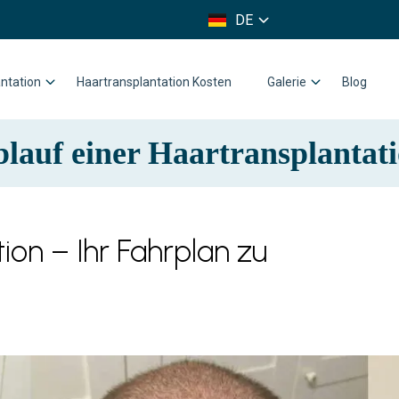
FR
DE
IT
ntation
Haartransplantation Kosten
Galerie
Blog
lauf einer Haartransplantat
ion – Ihr Fahrplan zu