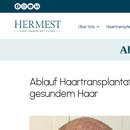
Über Uns
Haartranspla
Ab
Ablauf Haartransplantat
gesundem Haar