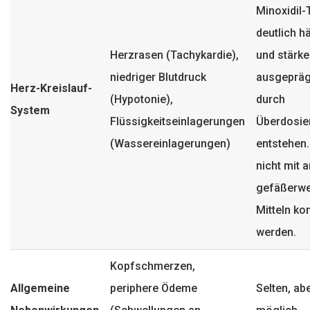
Minoxidil-
deutlich h
Herzrasen (Tachykardie),
und stärke
niedriger Blutdruck
ausgepräg
Herz-Kreislauf-
(Hypotonie),
durch
System
Flüssigkeitseinlagerungen
Überdosie
(Wassereinlagerungen)
entstehen.
nicht mit 
gefäßerwe
Mitteln ko
werden.
Kopfschmerzen,
Allgemeine
periphere Ödeme
Selten, ab