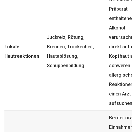
Präparat
enthalten
Alkohol
Juckreiz, Rötung,
verursacht;
Lokale
Brennen, Trockenheit,
direkt auf 
Hautreaktionen
Hautablösung,
Kopfhaut a
Schuppenbildung
schweren
allergisch
Reaktione
einen Arzt
aufsuchen
Bei der or
Einnahme 