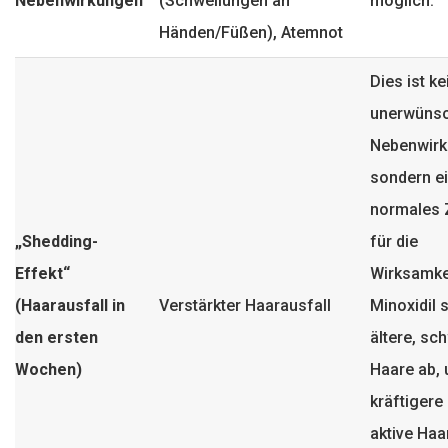
Nebenwirkungen
(Schwellungen an
möglich.
Händen/Füßen), Atemnot
Dies ist ke
unerwünsc
Nebenwirk
sondern e
normales 
„Shedding-
für die
Effekt“
Wirksamke
(Haarausfall in
Verstärkter Haarausfall
Minoxidil 
den ersten
ältere, s
Wochen)
Haare ab,
kräftigere
aktive Haa